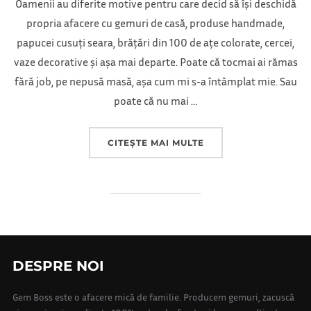
Oamenii au diferite motive pentru care decid să își deschidă
propria afacere cu gemuri de casă, produse handmade,
papucei cusuți seara, brățări din 100 de ațe colorate, cercei,
vaze decorative și așa mai departe. Poate că tocmai ai rămas
fără job, pe nepusă masă, așa cum mi s-a întâmplat mie. Sau
poate că nu mai …
„CUM ÎNCEPI O AFAC
CITEȘTE MAI MULTE
DESPRE NOI
Gem Boss este o afacere mică de familie. Producem gemuri, zacuscă