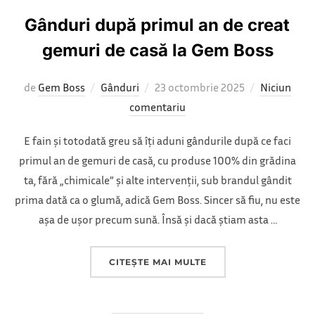
Gânduri după primul an de creat
gemuri de casă la Gem Boss
Publicat
de
Gem Boss
Gânduri
23 octombrie 2025
Niciun
pe
comentariu
E fain și totodată greu să îți aduni gândurile după ce faci
primul an de gemuri de casă, cu produse 100% din grădina
ta, fără „chimicale” și alte intervenții, sub brandul gândit
prima dată ca o glumă, adică Gem Boss. Sincer să fiu, nu este
așa de ușor precum sună. Însă și dacă știam asta …
„GÂNDURI DUPĂ PRIM
CITEȘTE MAI MULTE