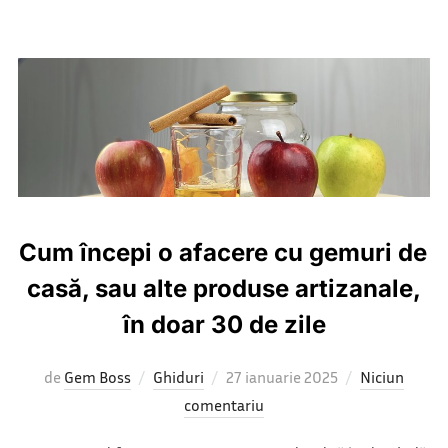
Cum începi o afacere cu gemuri de
casă, sau alte produse artizanale,
în doar 30 de zile
Publicat
de
Gem Boss
Ghiduri
27 ianuarie 2025
Niciun
pe
comentariu