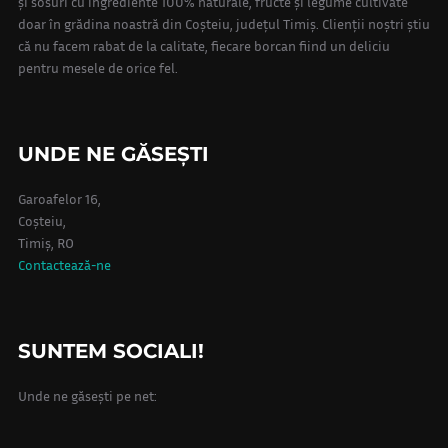
și sosuri cu ingrediente 100% naturale, fructe și legume cultivate
doar în grădina noastră din Coșteiu, județul Timiș. Clienții noștri știu
că nu facem rabat de la calitate, fiecare borcan fiind un deliciu
pentru mesele de orice fel.
UNDE NE GĂSEȘTI
Garoafelor 16,
Coșteiu,
Timiș, RO
Contactează-ne
SUNTEM SOCIALI!
Unde ne găsești pe net: