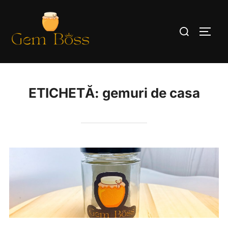
Sari
la
Caută
COMUT
conținut
după:
ETICHETĂ:
gemuri de casa