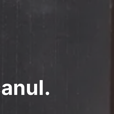
canul.