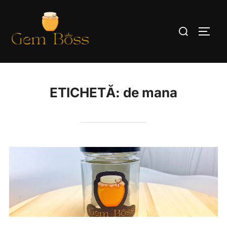
Sari
la
Caută
COMUT
conținut
după:
ETICHETĂ:
de mana