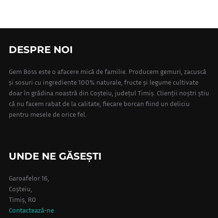
DESPRE NOI
Gem Boss este o afacere mică de familie. Producem gemuri, zacuscă
și sosuri cu ingrediente 100% naturale, fructe și legume cultivate
doar în grădina noastră din Coșteiu, județul Timiș. Clienții noștri știu
că nu facem rabat de la calitate, fiecare borcan fiind un deliciu
pentru mesele de orice fel.
UNDE NE GĂSEȘTI
Garoafelor 16,
Coșteiu,
Timiș, RO
Contactează-ne