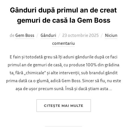
Gânduri după primul an de creat
gemuri de casă la Gem Boss
Publicat
de
Gem Boss
Gânduri
23 octombrie 2025
Niciun
pe
comentariu
E fain și totodată greu să îți aduni gândurile după ce faci
primul an de gemuri de casă, cu produse 100% din grădina
ta, fără „chimicale” și alte intervenții, sub brandul gândit
prima dată ca o glumă, adică Gem Boss. Sincer să fiu, nu este
așa de ușor precum sună. Însă și dacă știam asta …
„GÂNDURI DUPĂ PRIM
CITEȘTE MAI MULTE