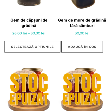
Gem de căpșuni de
Gem de mure de grădină
grădină
fără sâmburi
Interval
26,00
lei
–
30,00
lei
30,00
lei
de
prețuri:
SELECTEAZĂ OPȚIUNILE
ADAUGĂ ÎN COȘ
26,00 lei
Acest
până
produs
la
30,00 lei
are
mai
multe
variații.
Opțiunile
pot