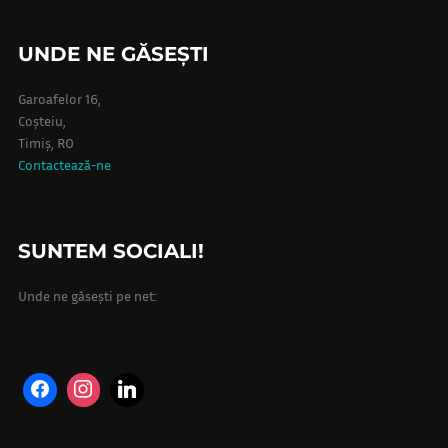
UNDE NE GĂSEȘTI
Garoafelor 16,
Coșteiu,
Timiș, RO
Contactează-ne
SUNTEM SOCIALI!
Unde ne găsești pe net: