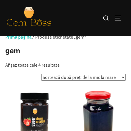
Sari
la
Caută
COMUT
conținut
după:
Prima pagină
/ Produse etichetate „gem”
gem
Sortat
Afișez toate cele 4 rezultate
după
preț:
de
la
mic
la
mare