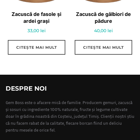
fi
alese
Zacuscă de fasole și
Zacuscă de gălbiori de
în
ardei grași
pădure
pagina
33,00
lei
40,00
lei
produsului.
CITEȘTE MAI MULT
CITEȘTE MAI MULT
DESPRE NOI
Gem Boss este o afacere mică de familie. Producem gemuri, zacuscă
și sosuri cu ingrediente 100% naturale, fructe și legume cultivate
doar în grădina noastră din Coșteiu, județul Timiș. Clienții noștri știu
că nu facem rabat de la calitate, fiecare borcan fiind un deliciu
pentru mesele de orice fel.